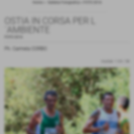
Home
>
- Galleria Fotografica
>
FOTO 2016
OSTIA IN CORSA PER L
´AMBIENTE
FOTO 2016
Ph. Carmela CORBO
risultati: 1-24 / 38