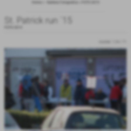
Home
>
- Galleria Fotografica
>
FOTO 2015
St. Patrick run ´15
FOTO 2015
risultati: 1-24 / 71