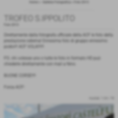
Home
>
- Galleria Fotografica
>
Foto 2013
TROFEO S.IPPOLITO
Foto 2013
Direttamente dalla fotografa ufficiale della ACF le foto della
prestazione odierna! Ennesima foto di gruppo ennesimo
podio!!! ACF VOLA!!!!!!
P.S. chi volesse uno o tutte le foto in formato HD può
chiederle direttamente con mail a Nino.
BUONE CORSE!!!!
Forza ACF!
risultati: 1-24 / 78