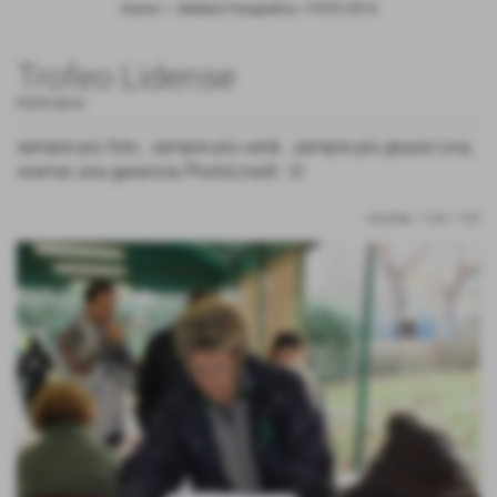
Home
>
- Galleria Fotografica
>
FOTO 2014
Trofeo Lidense
FOTO 2014
sempre più foto...sempre più verdi...sempre più grazie Lina,
oramai una garanzia PhotoLina© :-D
risultati: 1-24 / 122