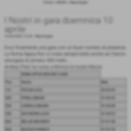
Home
>
NEWS
>
Reportages
I Nostri in gara doemnica 10
aprile
10-04-2022 19:30
-
Reportages
Ecco finalmente una gara con un buon numero di presenze.
La Roma Appia Run si rivela sempre bella anche se l'hanno
allungata di almeno 400 metri....
Andrea Pileri ha corso a Monza la locale Mezza
ROMA APPIA RUN KM.13,400
Pos.
Nome
Real
131
PELOSI LUCA
00:55:09
409
PERILLI BIAGIO
01:00:53
504
CARDILLI MAURO
01:04:08
539
SECONDINI LUCA
01:04:53
842
BELLISI MAURIZIO
01:07:38
844
BAZZICHI MARCO
01:07:55