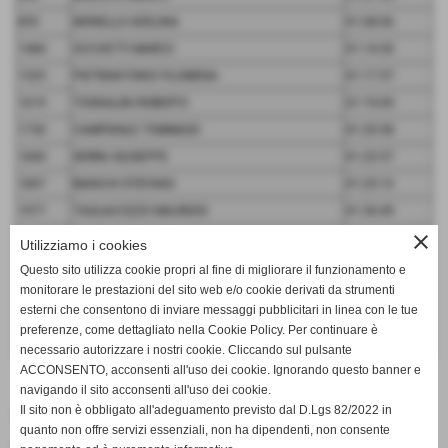
855
MONELLO ADELINA
01:08:06
1484
OCCHETTI MARCO
01:14:30
1525
PIETRANTONIO FILOMENA
01:17:57
1619
TOGNALINI ROBERTO
01:19:09
1730
CAMPANILE TOMMASO
01:20:58
1840
SERRA GIUSEPPE
01:22:57
1897
BIANCHI STEFANO
01:25:12
1977
TAGLIACOZZO MAURIZIO
01:30:49
close
1986
MANGIA LEONARDO
01:30:35
Utilizziamo i cookies
2003
BOBO' MAURO
01:33:15
Questo sito utilizza cookie propri al fine di migliorare il funzionamento e
monitorare le prestazioni del sito web e/o cookie derivati da strumenti
2079
LOIACONO MARIA ANGELA
01:44:00
esterni che consentono di inviare messaggi pubblicitari in linea con le tue
MONZA HALF MARATHON
preferenze, come dettagliato nella Cookie Policy. Per continuare è
80
PILERI ANDREA
01:32:10
necessario autorizzare i nostri cookie. Cliccando sul pulsante
ACCONSENTO, acconsenti all'uso dei cookie. Ignorando questo banner e
navigando il sito acconsenti all'uso dei cookie.
Il sito non è obbligato all'adeguamento previsto dal D.Lgs 82/2022 in
Fonte:
roberto
quanto non offre servizi essenziali, non ha dipendenti, non consente
inserisci un nuovo commento