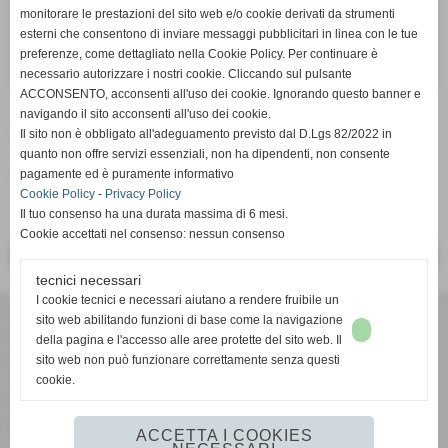
monitorare le prestazioni del sito web e/o cookie derivati da strumenti
54
CARDILLI MAURO
22:13,5
esterni che consentono di inviare messaggi pubblicitari in linea con le tue
TRAIL CARBONAIE
preferenze, come dettagliato nella Cookie Policy. Per continuare è
119
ANGELI MARIO
necessario autorizzare i nostri cookie. Cliccando sul pulsante
ACCONSENTO, acconsenti all'uso dei cookie. Ignorando questo banner e
navigando il sito acconsenti all'uso dei cookie.
Il sito non è obbligato all'adeguamento previsto dal D.Lgs 82/2022 in
Fonte:
roberto
quanto non offre servizi essenziali, non ha dipendenti, non consente
inserisci un nuovo commento
pagamente ed è puramente informativo
Cookie Policy
-
Privacy Policy
Il tuo consenso ha una durata massima di 6 mesi.
Cookie accettati nel consenso: nessun consenso
<< PRECEDENTE
SUCCESSIVO >>
tecnici necessari
I cookie tecnici e necessari aiutano a rendere fruibile un
A.S.D. MARATHON ROMA CASTELFUSANO
sito web abilitando funzioni di base come la navigazione
viale della Vittoria, 43 - 00122 - Ostia Lido (RM)
della pagina e l'accesso alle aree protette del sito web. Il
P.I. 06026251006
sito web non può funzionare correttamente senza questi
Tel. 0656304411 Fax 0656304411
cookie.
Cell. 3473743929
contatti@amatoricastelfusano.it
ACCETTA I COOKIES