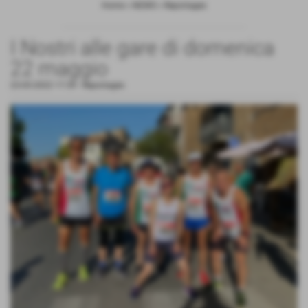
Home
>
NEWS
>
Reportages
I Nostri alle gare di domenica
22 maggio
23-05-2022 17:39
-
Reportages