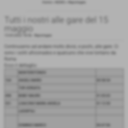
Home
>
NEWS
>
Reportages
Tutti i nostri alle gare del 15
maggio
15-05-2022 18:56
-
Reportages
Continuiamo ad andare molto divisi, e pochi, alle gare. Ci
sono i soliti aficionados e qualcuno che vive lontano da
Roma
Ecco il dettaglio:
MONTEROTONDO
164
ANGELI MARIO
00:58:54
TOR VERGATA
498
BOBO' MAURO
01:05:03
531
LOIACONO MARIA ANGELA
01:12:50
LADISPOLI
DOMINICI MARCO
00:47:06