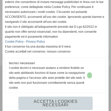
esterni che consentono di inviare messaggi pubblicitari in linea con le tue
STRAMILANO
preferenze, come dettagliato nella Cookie Policy. Per continuare è
379
PILERI ANDREA
01:36:12
necessario autorizzare i nostri cookie. Cliccando sul pulsante
ACCONSENTO, acconsenti all'uso dei cookie. Ignorando questo banner e
navigando il sito acconsenti all'uso dei cookie.
Il sito non è obbligato all'adeguamento previsto dal D.Lgs 82/2022 in
Fonte:
roberto
quanto non offre servizi essenziali, non ha dipendenti, non consente
inserisci un nuovo commento
pagamente ed è puramente informativo
Cookie Policy
-
Privacy Policy
Il tuo consenso ha una durata massima di 6 mesi.
Cookie accettati nel consenso: nessun consenso
<< PRECEDENTE
SUCCESSIVO >>
tecnici necessari
I cookie tecnici e necessari aiutano a rendere fruibile un
A.S.D. MARATHON ROMA CASTELFUSANO
sito web abilitando funzioni di base come la navigazione
viale della Vittoria, 43 - 00122 - Ostia Lido (RM)
della pagina e l'accesso alle aree protette del sito web. Il
P.I. 06026251006
sito web non può funzionare correttamente senza questi
Tel. 0656304411 Fax 0656304411
cookie.
Cell. 3473743929
contatti@amatoricastelfusano.it
ACCETTA I COOKIES
NECESSARI
Realizzazione siti web www.sitoper.it