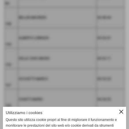
84
BELLISI MAURIZIO
00:48:44
108
ALBERTO LORENZO
00:52:01
154
DELLE CAVE BIAGIO
00:52:11
155
OCCHETTI MARCO
00:53:23
167
CHIATTI MARIO
00:54:32
185
close
Utilizziamo i cookies
PIETRANTONIO FILOMENA
Questo sito utilizza cookie propri al fine di migliorare il funzionamento e
00:55:07
monitorare le prestazioni del sito web e/o cookie derivati da strumenti
191